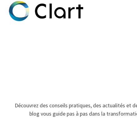
P
a
g
e
d
'
a
c
c
u
Découvrez des conseils pratiques, des actualités et des 
e
blog vous guide pas à pas dans la transformation
i
l