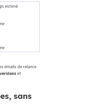
ps estimé
ine
s
ine
s emails de relance
versions
et
es, sans