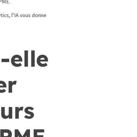
 PME.
tics, l’IA vous donne
-elle
er
urs
 PME