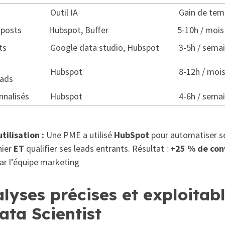
Outil IA
Gain de tem
posts
Hubspot, Buffer
5-10h / mois
ts
Google data studio, Hubspot
3-5h / sema
Hubspot
8-12h / moi
eads
nnalisés
Hubspot
4-6h / sema
ilisation :
Une PME a utilisé
HubSpot
pour automatiser se
nier
ET
qualifier ses leads entrants. Résultat :
+25 % de con
ar l’équipe marketing
lyses précises et exploitabl
ata Scientist