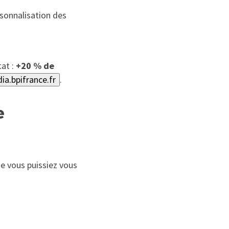
sonnalisation des
tat :
+20 % de
ia.bpifrance.fr
.
e
e vous puissiez vous