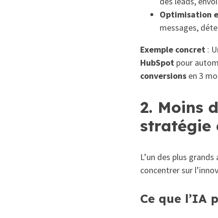
des leads, envoi
Optimisation e
messages, déte
Exemple concret
: U
HubSpot
pour automa
conversions
en 3 moi
2. Moins d
stratégie 
L’un des plus grands 
concentrer sur l’innov
Ce que l’IA 