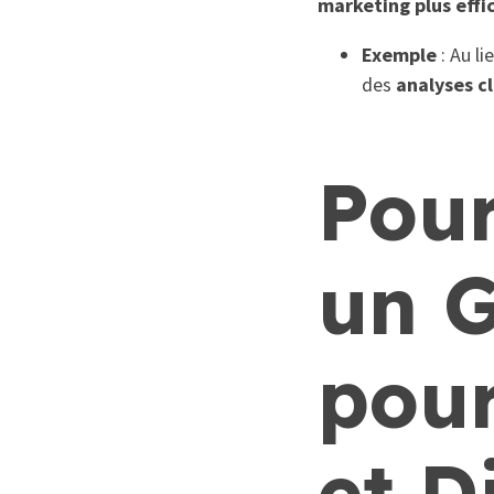
marketing plus effi
Exemple
: Au l
des
analyses c
Pour
un 
pour
et D