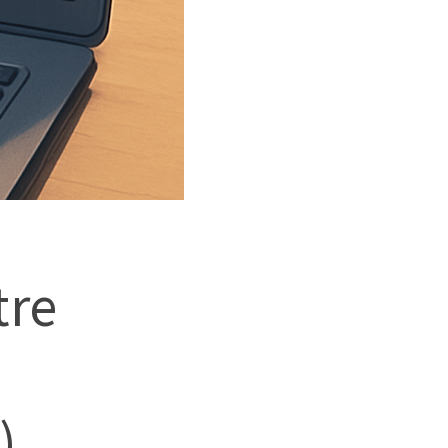
tre
)