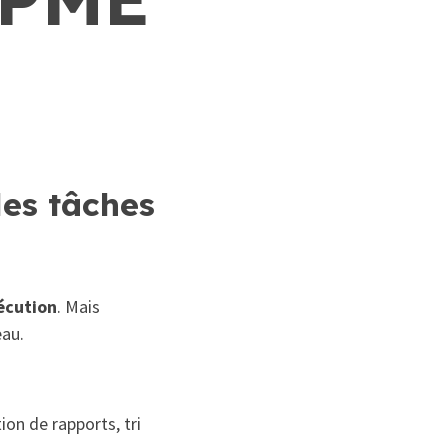
les tâches
xécution
. Mais
eau.
on de rapports, tri